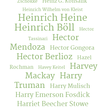
Heinz G. Konsalik
Zschokke
Heinrich Wilhelm von Kleist
Heinrich Heine
Heinrich Böll
Hector
Hector
Tassinari
Mendoza
Hector Gongora
Hector Berlioz
Hazel
Harvey
Rochman
Havey Keitel
Mackay
Harry
Truman
Harry Mulisch
Harry Emerson Fosdick
Harriet Beecher Stowe