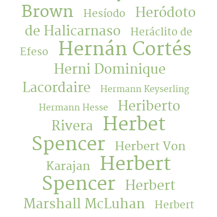
Brown
Heródoto
Hesíodo
de Halicarnaso
Heráclito de
Hernán Cortés
Efeso
Herni Dominique
Lacordaire
Hermann Keyserling
Heriberto
Hermann Hesse
Herbet
Rivera
Spencer
Herbert Von
Herbert
Karajan
Spencer
Herbert
Marshall McLuhan
Herbert