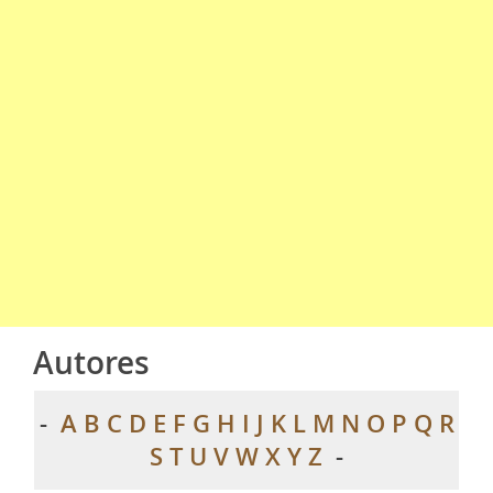
Autores
-
A
B
C
D
E
F
G
H
I
J
K
L
M
N
O
P
Q
R
S
T
U
V
W
X
Y
Z
-