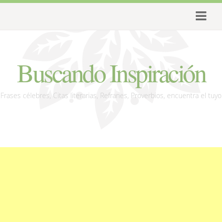
Buscando Inspiración
Frases célebres, Citas literarias, Refranes, Proverbios, encuentra el tuyo