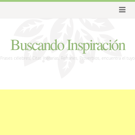
Buscando Inspiración
Frases célebres, Citas literarias, Refranes, Proverbios, encuentra el tuyo