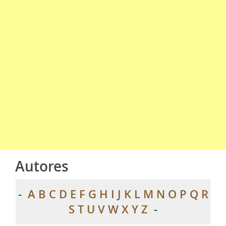
Autores
-
A
B
C
D
E
F
G
H
I
J
K
L
M
N
O
P
Q
R
S
T
U
V
W
X
Y
Z
-