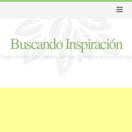
Buscando Inspiración
Frases célebres, Citas literarias, Refranes, Proverbios, encuentra el tuyo