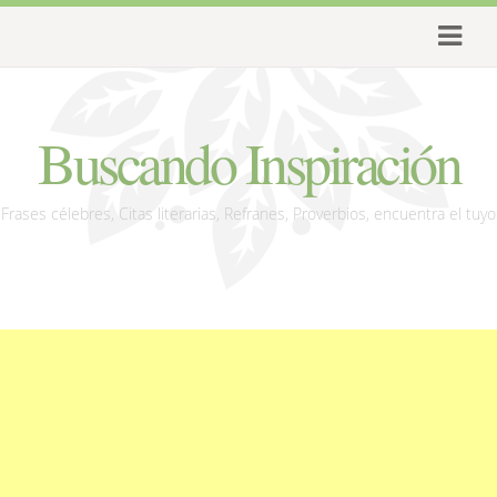
Buscando Inspiración
Frases célebres, Citas literarias, Refranes, Proverbios, encuentra el tuyo