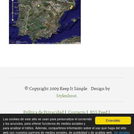
© Copyright 2009 Keep It Simple. Design by
Styleshout
.
Política de Privacidad
|
Contacto
|
RSS Feed
|
Las cookies de este sitio se usan para personalizar el contenido
Agregar a Favoritos
Entendido
y los anuncios, para ofrecer funciones de medios sociales y
para analizar el tráfico. Además, compartimos información sobre el uso que haga del sitio
web con nuestros partners de medios sociales, de publicidad y de análisis web.
Ver detalles