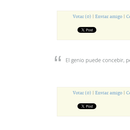
Votar (0)
|
Enviar amigo
|
C
El genio puede concebir, p
Votar (0)
|
Enviar amigo
|
C