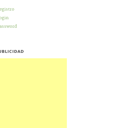
egistro
ogin
assword
UBLICIDAD