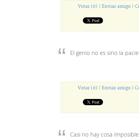
Votar (0)
|
Enviar amigo
|
C
El genio no es sino la paci
Votar (0)
|
Enviar amigo
|
C
Casi no hay cosa imposible