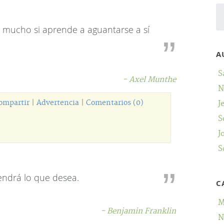
mucho si aprende a aguantarse a sí
A
S
- Axel Munthe
N
ompartir
|
Advertencia
|
Comentarios (0)
J
S
J
S
endrá lo que desea.
C
M
- Benjamin Franklin
N