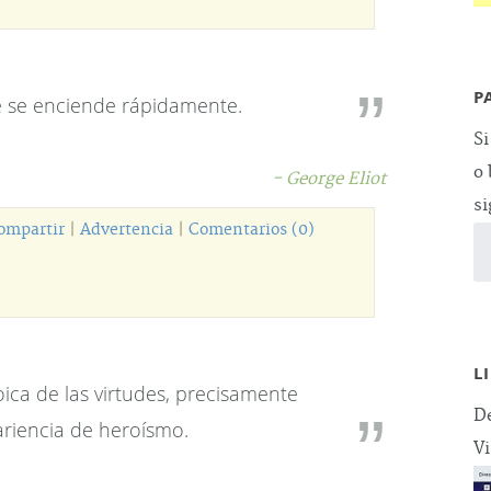
P
e se enciende rápidamente.
Si
o 
- George Eliot
si
ompartir
|
Advertencia
|
Comentarios (0)
L
oica de las virtudes, precisamente
De
riencia de heroísmo.
Vi