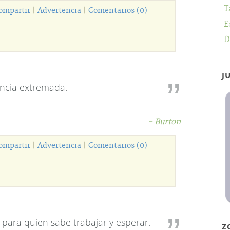
T
ompartir
|
Advertencia
|
Comentarios (0)
E
D
J
encia extremada.
- Burton
ompartir
|
Advertencia
|
Comentarios (0)
 para quien sabe trabajar y esperar.
Z