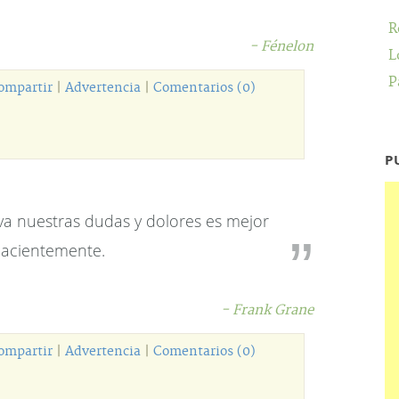
R
- Fénelon
L
P
ompartir
|
Advertencia
|
Comentarios (0)
P
va nuestras dudas y dolores es mejor
pacientemente.
- Frank Grane
ompartir
|
Advertencia
|
Comentarios (0)