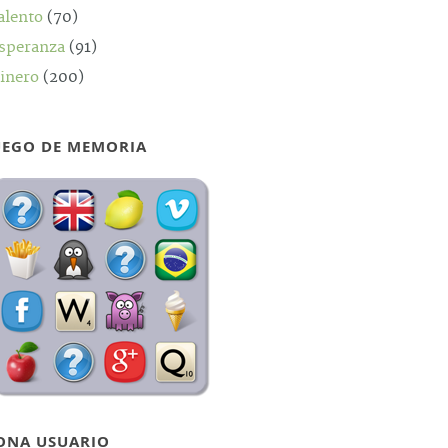
alento
(70)
speranza
(91)
inero
(200)
UEGO DE MEMORIA
ONA USUARIO