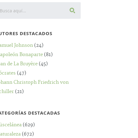
UTORES DESTACADOS
amuel Johnson
(24)
apoleón Bonaparte
(81)
ean de La Bruyère
(45)
ócrates
(47)
ohann Christoph Friedrich von
chiller
(21)
ATEGORÍAS DESTACADAS
iscelánea
(629)
aturaleza
(672)