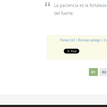
La paciencia es la fortaleza
del fuerte.
Votar (0)
|
Enviar amigo
|
C
01
02