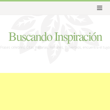
Buscando Inspiración
Frases célebres, Citas literarias, Refranes, Proverbios, encuentra el tuyo