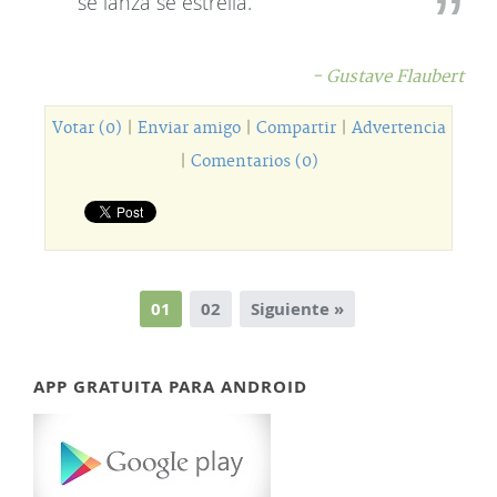
se lanza se estrella.
- Gustave Flaubert
Votar (0)
|
Enviar amigo
|
Compartir
|
Advertencia
|
Comentarios (0)
01
02
Siguiente »
APP GRATUITA PARA ANDROID