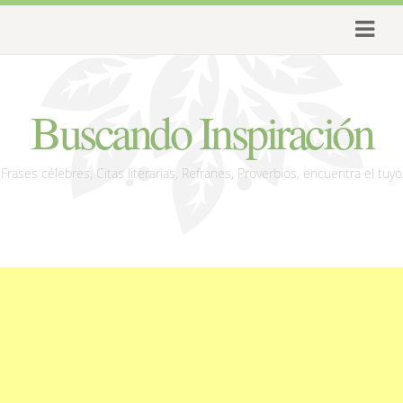
Buscando Inspiración
Frases célebres, Citas literarias, Refranes, Proverbios, encuentra el tuyo