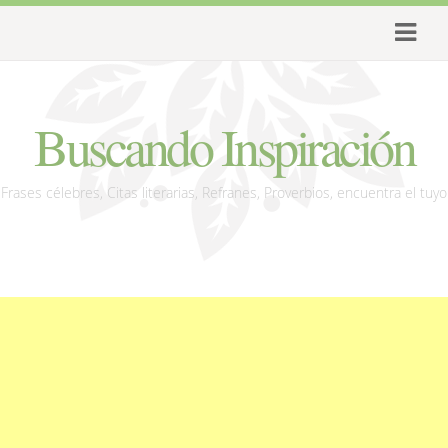
Buscando Inspiración
Frases célebres, Citas literarias, Refranes, Proverbios, encuentra el tuyo