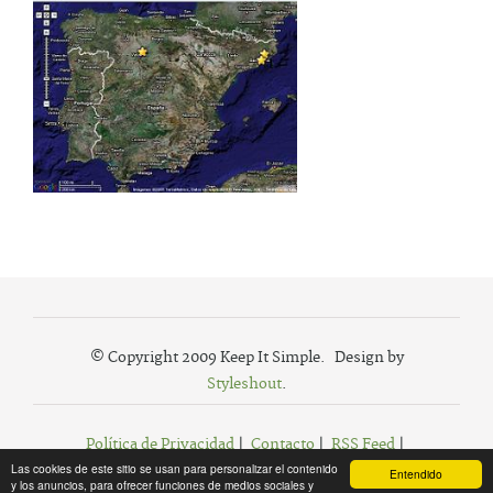
© Copyright 2009 Keep It Simple. Design by
Styleshout
.
Política de Privacidad
|
Contacto
|
RSS Feed
|
Las cookies de este sitio se usan para personalizar el contenido
Agregar a Favoritos
Entendido
y los anuncios, para ofrecer funciones de medios sociales y