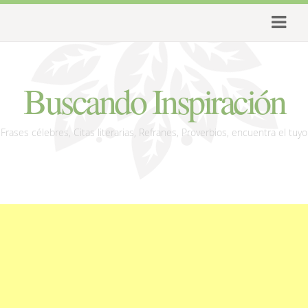
Buscando Inspiración
Frases célebres, Citas literarias, Refranes, Proverbios, encuentra el tuyo