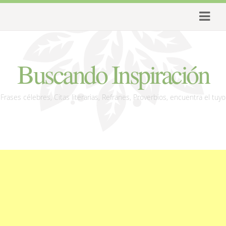
Buscando Inspiración
Frases célebres, Citas literarias, Refranes, Proverbios, encuentra el tuyo