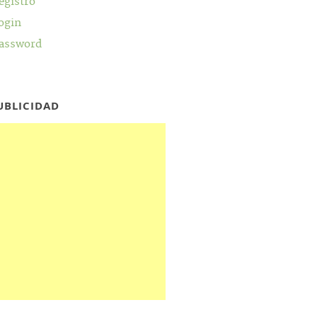
egistro
ogin
assword
UBLICIDAD