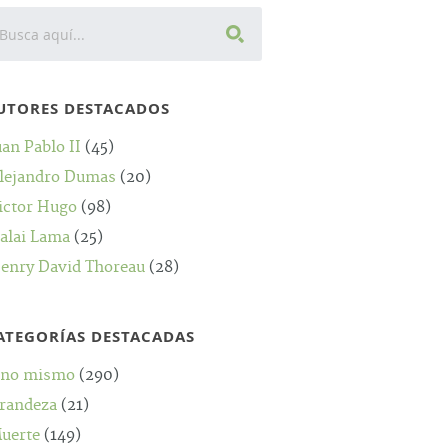
UTORES DESTACADOS
uan Pablo II
(45)
lejandro Dumas
(20)
ictor Hugo
(98)
alai Lama
(25)
enry David Thoreau
(28)
ATEGORÍAS DESTACADAS
no mismo
(290)
randeza
(21)
uerte
(149)