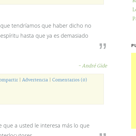
R
L
P
 que tendríamos que haber dicho no
 espíritu hasta que ya es demasiado
P
- André Gide
ompartir
|
Advertencia
|
Comentarios (0)
 que a usted le interesa más lo que
nterlocutores.