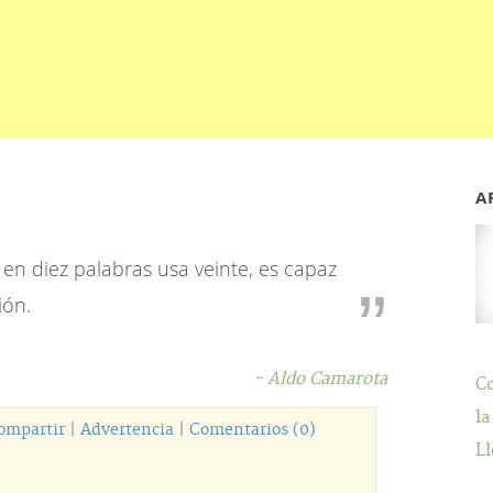
A
en diez palabras usa veinte, es capaz
ión.
- Aldo Camarota
C
la
ompartir
|
Advertencia
|
Comentarios (0)
Ll