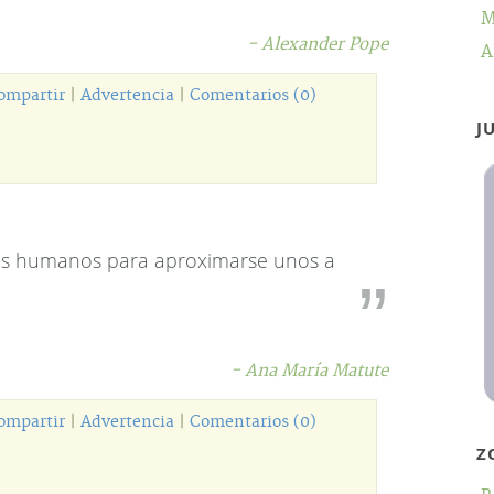
M
- Alexander Pope
A
ompartir
|
Advertencia
|
Comentarios (0)
J
los humanos para aproximarse unos a
- Ana María Matute
ompartir
|
Advertencia
|
Comentarios (0)
Z