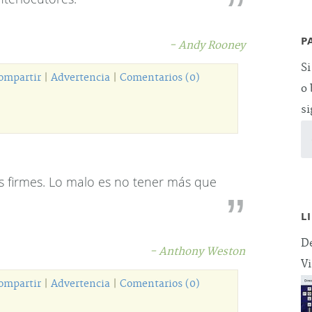
P
- Andy Rooney
Si
ompartir
|
Advertencia
|
Comentarios (0)
o 
si
s firmes. Lo malo es no tener más que
L
De
- Anthony Weston
Vi
ompartir
|
Advertencia
|
Comentarios (0)