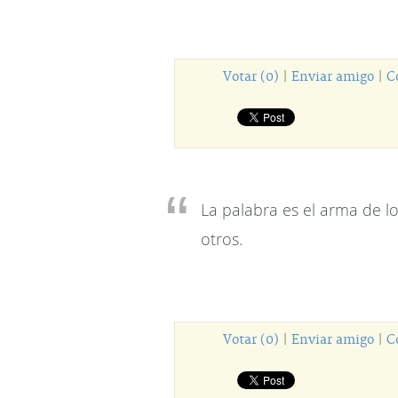
Votar (0)
|
Enviar amigo
|
C
La palabra es el arma de 
otros.
Votar (0)
|
Enviar amigo
|
C