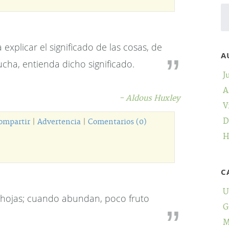
explicar el significado de las cosas, de
A
cha, entienda dicho significado.
J
A
- Aldous Huxley
V
D
ompartir
|
Advertencia
|
Comentarios (0)
H
C
U
 hojas; cuando abundan, poco fruto
G
M