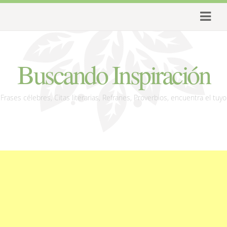
Buscando Inspiración
Frases célebres, Citas literarias, Refranes, Proverbios, encuentra el tuyo