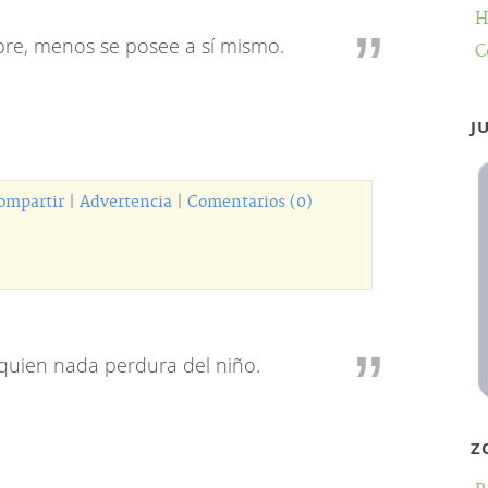
H
re, menos se posee a sí mismo.
C
J
ompartir
|
Advertencia
|
Comentarios (0)
uien nada perdura del niño.
Z