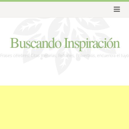
Buscando Inspiración
Frases célebres, Citas literarias, Refranes, Proverbios, encuentra el tuyo