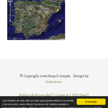
© Copyright 2009 Keep It Simple. Design by
Styleshout
.
Política de Privacidad
|
Contacto
|
RSS Feed
|
Las cookies de este sitio se usan para personalizar el contenido
Agregar a Favoritos
Entendido
y los anuncios, para ofrecer funciones de medios sociales y
para analizar el tráfico. Además, compartimos información sobre el uso que haga del sitio