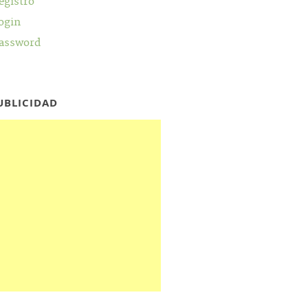
egistro
ogin
assword
UBLICIDAD