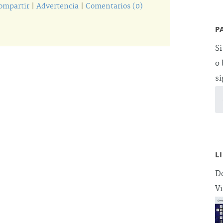
ompartir
|
Advertencia
|
Comentarios (0)
P
Si
o 
si
L
De
Vi