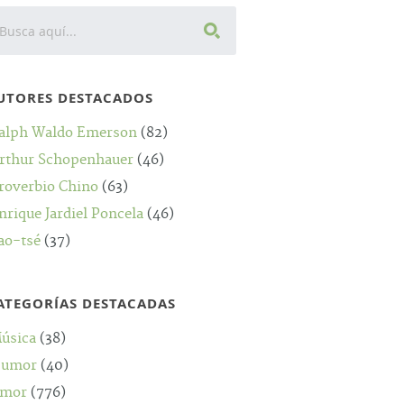
UTORES DESTACADOS
alph Waldo Emerson
(82)
rthur Schopenhauer
(46)
roverbio Chino
(63)
nrique Jardiel Poncela
(46)
ao-tsé
(37)
ATEGORÍAS DESTACADAS
úsica
(38)
umor
(40)
mor
(776)