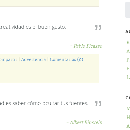
creatividad es el buen gusto.
A
R
- Pablo Picasso
A
ompartir
|
Advertencia
|
Comentarios (0)
P
E
L
C
dad es saber cómo ocultar tus fuentes.
M
H
- Albert Einstein
A