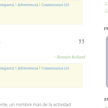
C
ompartir
|
Advertencia
|
Comentarios (0)
C
J
.
- Romain Rolland
ompartir
|
Advertencia
|
Comentarios (0)
Z
ente, un nombre más de la actividad