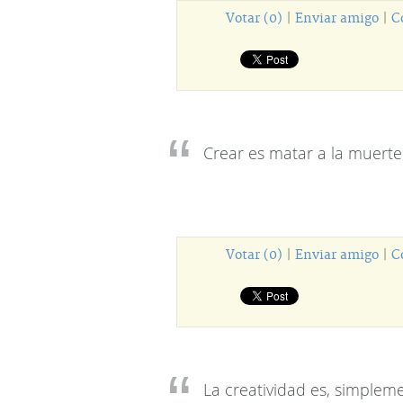
Votar (0)
|
Enviar amigo
|
C
Crear es matar a la muerte
Votar (0)
|
Enviar amigo
|
C
La creatividad es, simplem