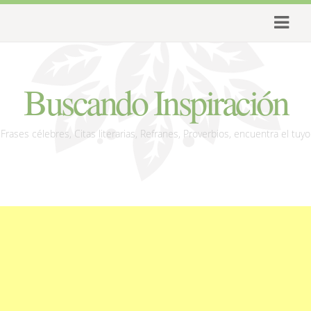
Buscando Inspiración
Frases célebres, Citas literarias, Refranes, Proverbios, encuentra el tuyo