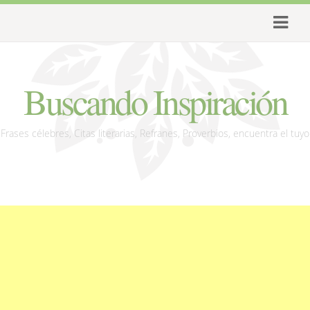
Buscando Inspiración
Frases célebres, Citas literarias, Refranes, Proverbios, encuentra el tuyo