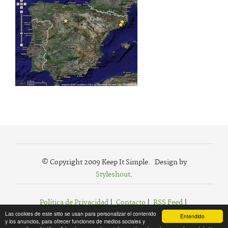
© Copyright 2009 Keep It Simple. Design by
Styleshout
.
Política de Privacidad
|
Contacto
|
RSS Feed
|
Las cookies de este sitio se usan para personalizar el contenido
Agregar a Favoritos
Entendido
y los anuncios, para ofrecer funciones de medios sociales y