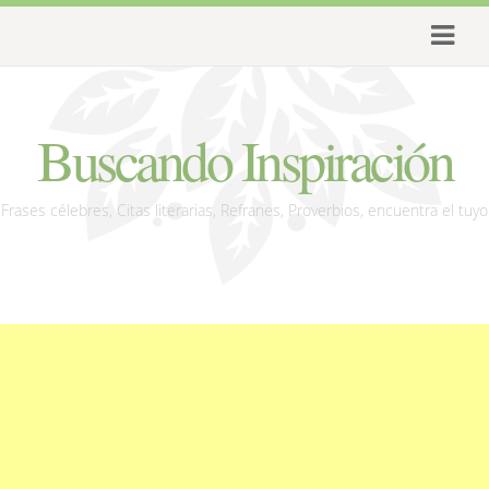
Buscando Inspiración
Frases célebres, Citas literarias, Refranes, Proverbios, encuentra el tuyo