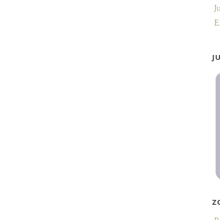
J
E
J
Z