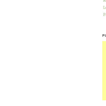
R
L
P
P