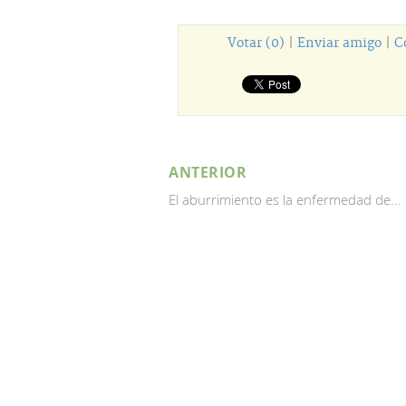
Votar (0)
|
Enviar amigo
|
C
ANTERIOR
El aburrimiento es la enfermedad de...