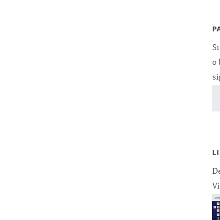
P
Si
o 
si
L
De
Vi