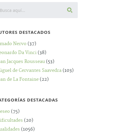
UTORES DESTACADOS
mado Nervo
(37)
eonardo Da Vinci
(38)
ean Jacques Rousseau
(53)
iguel de Cervantes Saavedra
(103)
ean de La Fontaine
(22)
ATEGORÍAS DESTACADAS
eseo
(75)
ificultades
(20)
ualidades
(1056)