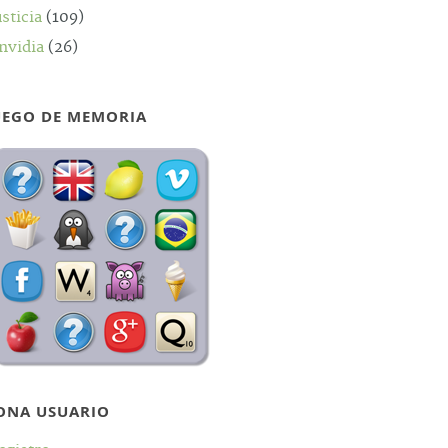
usticia
(109)
nvidia
(26)
UEGO DE MEMORIA
ONA USUARIO