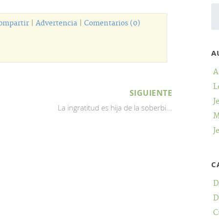
ompartir
|
Advertencia
|
Comentarios (0)
A
A
L
SIGUIENTE
J
La ingratitud es hija de la soberbi...
M
J
C
D
D
C