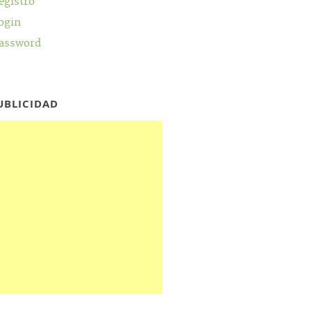
egistro
ogin
assword
UBLICIDAD