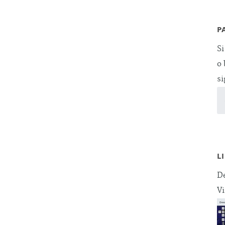
P
Si
o 
si
L
De
Vi