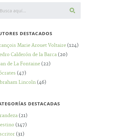
UTORES DESTACADOS
rançois Marie Arouet Voltaire
(124)
edro Calderón de la Barca
(20)
ean de La Fontaine
(22)
ócrates
(47)
braham Lincoln
(46)
ATEGORÍAS DESTACADAS
randeza
(21)
estino
(147)
scritor
(31)