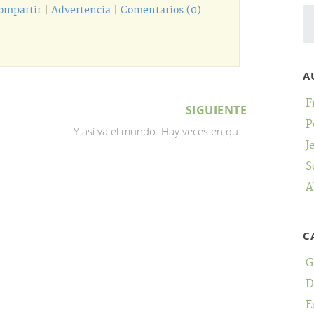
ompartir
|
Advertencia
|
Comentarios (0)
A
F
SIGUIENTE
P
Y así va el mundo. Hay veces en qu...
J
S
A
C
G
D
E