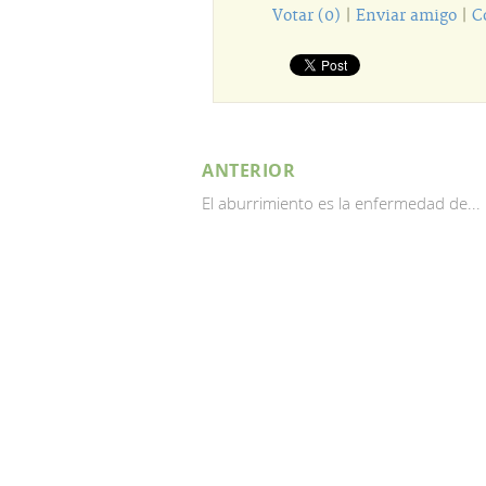
Votar (0)
|
Enviar amigo
|
C
ANTERIOR
El aburrimiento es la enfermedad de...