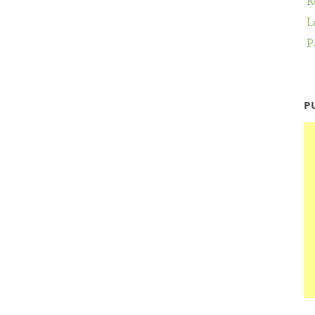
R
L
P
P