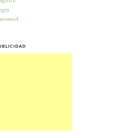
egistro
ogin
assword
UBLICIDAD