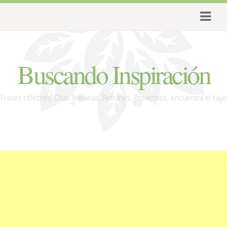
Buscando Inspiración
Frases célebres, Citas literarias, Refranes, Proverbios, encuentra el tuyo