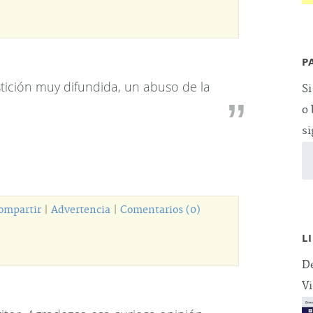
P
tición muy difundida, un abuso de la
Si
o 
si
ompartir
|
Advertencia
|
Comentarios (0)
L
De
Vi