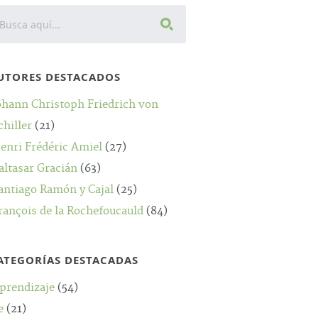
UTORES DESTACADOS
ohann Christoph Friedrich von
chiller
(21)
enri Frédéric Amiel
(27)
altasar Gracián
(63)
antiago Ramón y Cajal
(25)
rançois de la Rochefoucauld
(84)
ATEGORÍAS DESTACADAS
prendizaje
(54)
e
(21)