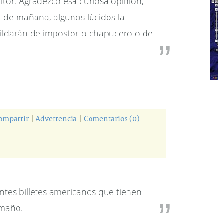
itor. Agradezco esa curiosa opinión,
a de mañana, algunos lúcidos la
tildarán de impostor o chapucero o de
ompartir
|
Advertencia
|
Comentarios (0)
ntes billetes americanos que tienen
amaño.