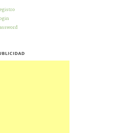
egistro
ogin
assword
UBLICIDAD