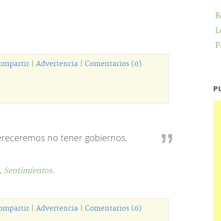
R
L
P
ompartir
|
Advertencia
|
Comentarios (0)
P
ereceremos no tener gobiernos.
,
Sentimientos.
ompartir
|
Advertencia
|
Comentarios (0)