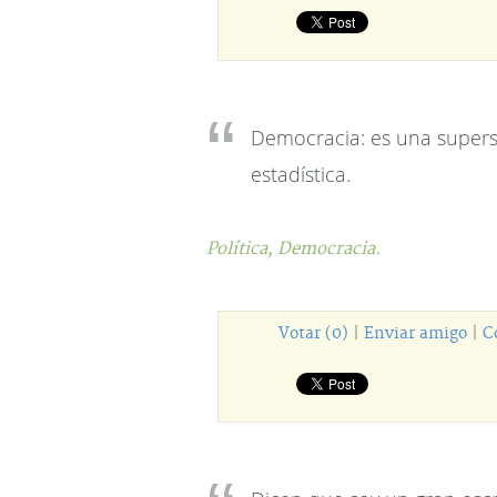
Democracia: es una supers
estadística.
Política,
Democracia.
Votar (0)
|
Enviar amigo
|
C