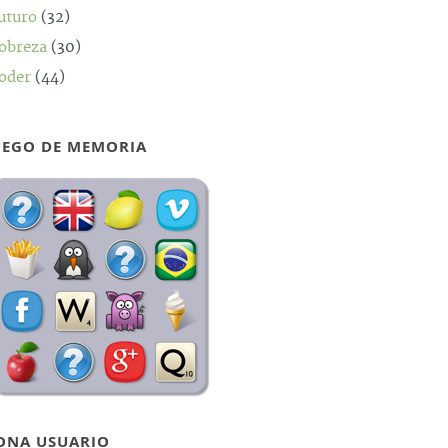
uturo
(32)
obreza
(30)
oder
(44)
UEGO DE MEMORIA
ONA USUARIO