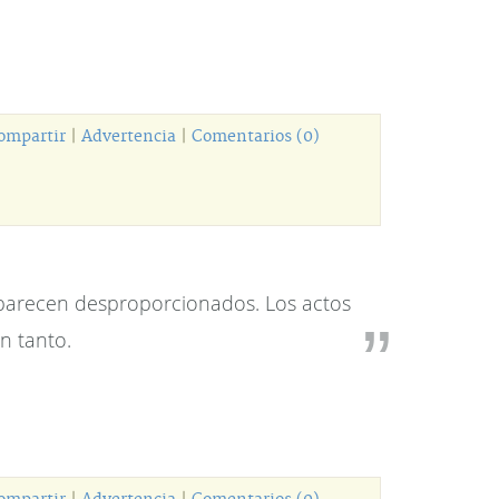
ompartir
|
Advertencia
|
Comentarios (0)
e parecen desproporcionados. Los actos
n tanto.