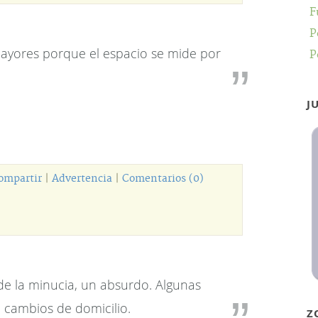
F
P
mayores porque el espacio se mide por
P
J
ompartir
|
Advertencia
|
Comentarios (0)
o de la minucia, un absurdo. Algunas
 cambios de domicilio.
Z