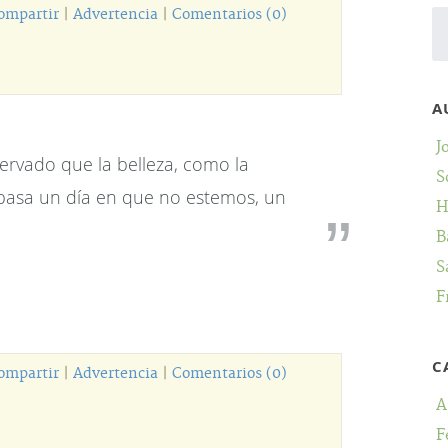
ompartir
|
Advertencia
|
Comentarios (0)
A
J
ervado que la belleza, como la
S
o pasa un día en que no estemos, un
H
B
S
F
C
ompartir
|
Advertencia
|
Comentarios (0)
A
F