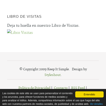
LIBRO DE VISITAS
Deja tu huella en nuestro Libro de Visitas.
© Copyright 2009 Keep It Simple. Design by
Styleshout
.
Política de Privacidad
|
Contacto
|
RSS Feed
|
Las cookies de este sitio se usan para personalizar el contenido
Agregar a Favoritos
Entendido
y los anuncios, para ofrecer funciones de medios sociales y
para analizar el tráfico. Además, compartimos información sobre el uso que haga del sitio
web con nuestros partners de medios sociales, de publicidad y de análisis web.
Ver detalles