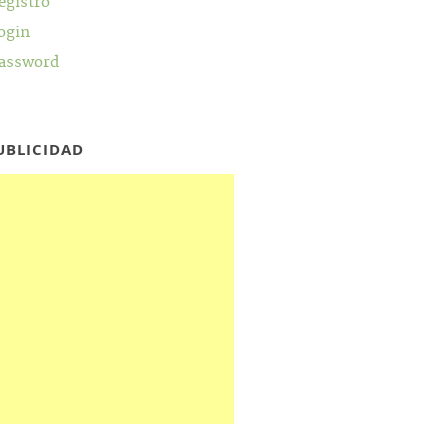
egistro
ogin
assword
UBLICIDAD