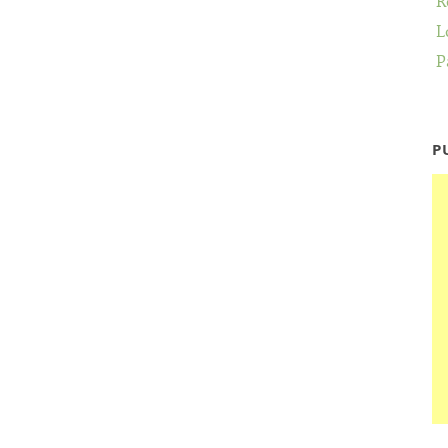
R
L
P
P