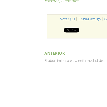
Escritor,
Literatura.
Votar (0)
|
Enviar amigo
|
C
ANTERIOR
El aburrimiento es la enfermedad de...