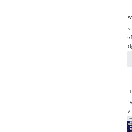
P
Si
o 
si
L
De
Vi