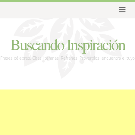
Buscando Inspiración
Frases célebres, Citas literarias, Refranes, Proverbios, encuentra el tuyo