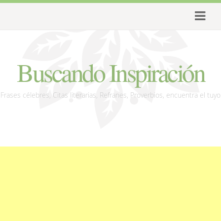
Buscando Inspiración
Frases célebres, Citas literarias, Refranes, Proverbios, encuentra el tuyo