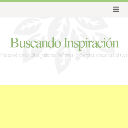
Buscando Inspiración
Frases célebres, Citas literarias, Refranes, Proverbios, encuentra el tuyo