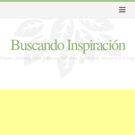
Buscando Inspiración
Frases célebres, Citas literarias, Refranes, Proverbios, encuentra el tuyo