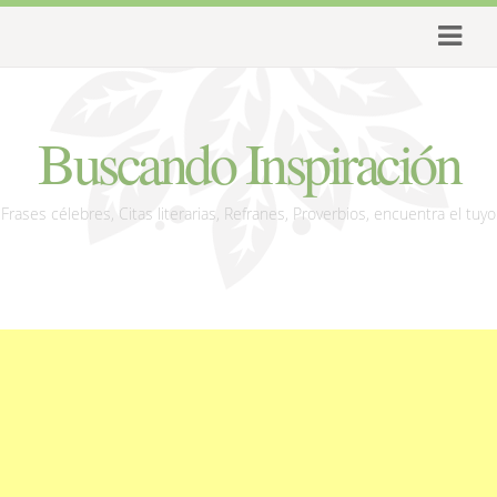
Buscando Inspiración
Frases célebres, Citas literarias, Refranes, Proverbios, encuentra el tuyo