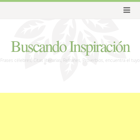
Buscando Inspiración
Frases célebres, Citas literarias, Refranes, Proverbios, encuentra el tuyo