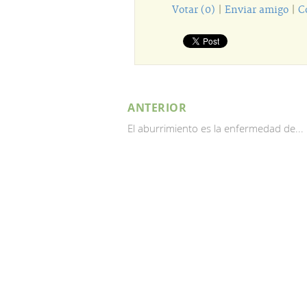
Votar (0)
|
Enviar amigo
|
C
ANTERIOR
El aburrimiento es la enfermedad de...