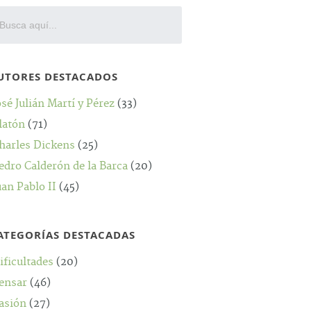
UTORES DESTACADOS
osé Julián Martí y Pérez
(33)
latón
(71)
harles Dickens
(25)
edro Calderón de la Barca
(20)
uan Pablo II
(45)
ATEGORÍAS DESTACADAS
ificultades
(20)
ensar
(46)
asión
(27)