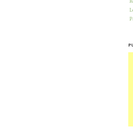
R
L
P
P