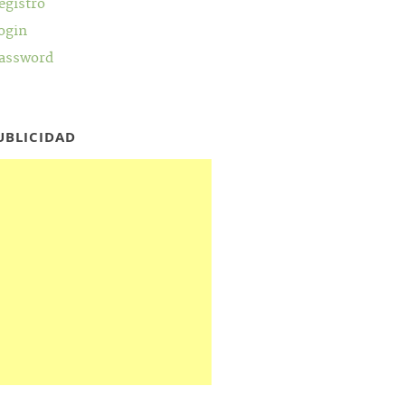
egistro
ogin
assword
UBLICIDAD