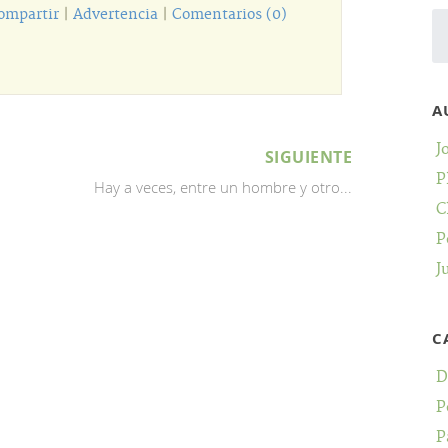
ompartir
|
Advertencia
|
Comentarios (0)
A
J
SIGUIENTE
P
Hay a veces, entre un hombre y otro...
C
P
J
C
D
P
P