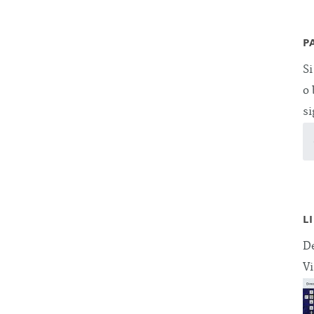
P
Si
o 
si
L
De
Vi