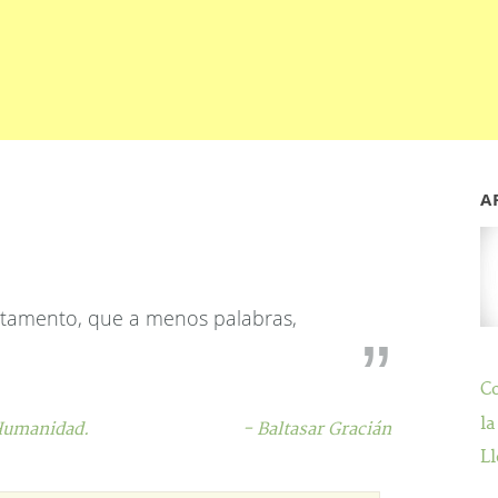
A
stamento, que a menos palabras,
C
la
umanidad.
- Baltasar Gracián
Ll