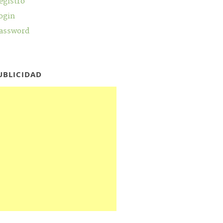
egistro
ogin
assword
UBLICIDAD