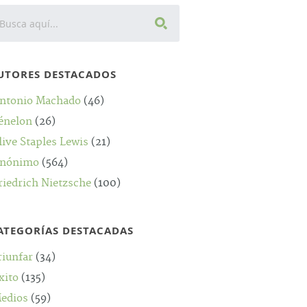
UTORES DESTACADOS
ntonio Machado
(46)
énelon
(26)
live Staples Lewis
(21)
nónimo
(564)
riedrich Nietzsche
(100)
ATEGORÍAS DESTACADAS
riunfar
(34)
xito
(135)
edios
(59)