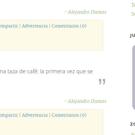
T
- Alejandro Dumas
S
ompartir
|
Advertencia
|
Comentarios (0)
J
a taza de café: la primera vez que se
- Alejandro Dumas
ompartir
|
Advertencia
|
Comentarios (0)
Z