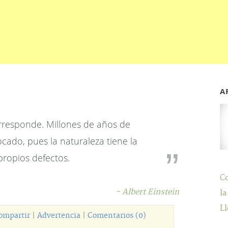
A
rresponde. Millones de años de
cado, pues la naturaleza tiene la
propios defectos.
C
- Albert Einstein
la
Ll
ompartir
|
Advertencia
|
Comentarios (0)