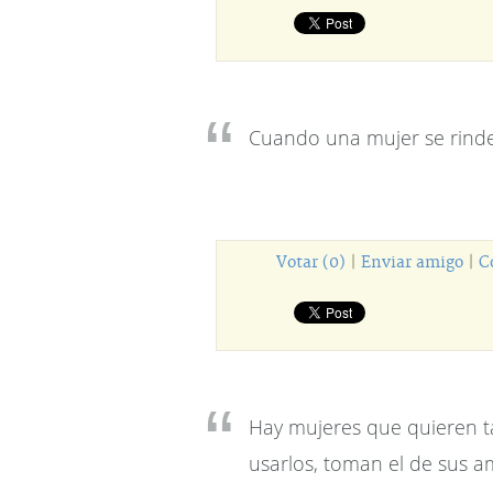
Cuando una mujer se rinde
Votar (0)
|
Enviar amigo
|
C
Hay mujeres que quieren t
usarlos, toman el de sus a