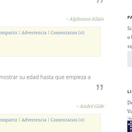
P
- Alphonse Allais
Si
ompartir
|
Advertencia
|
Comentarios (0)
o 
si
mostrar su edad hasta que empieza a
L
De
- André Gide
Vi
ompartir
|
Advertencia
|
Comentarios (0)