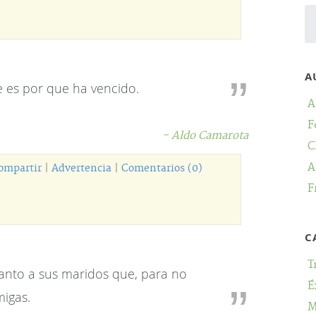
A
 es por que ha vencido.
A
F
- Aldo Camarota
C
A
ompartir
|
Advertencia
|
Comentarios (0)
F
C
T
anto a sus maridos que, para no
É
migas.
M