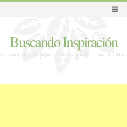
Buscando Inspiración
Frases célebres, Citas literarias, Refranes, Proverbios, encuentra el tuyo