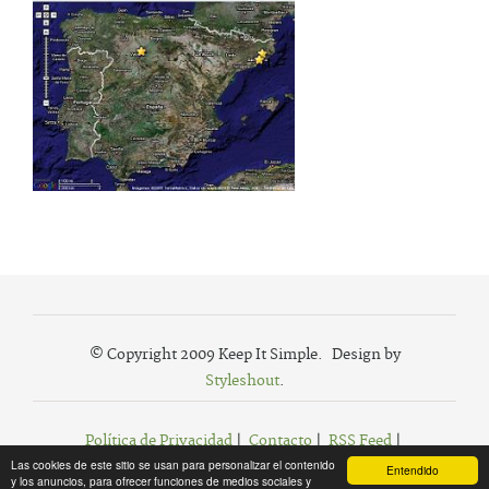
© Copyright 2009 Keep It Simple. Design by
Styleshout
.
Política de Privacidad
|
Contacto
|
RSS Feed
|
Las cookies de este sitio se usan para personalizar el contenido
Agregar a Favoritos
Entendido
y los anuncios, para ofrecer funciones de medios sociales y