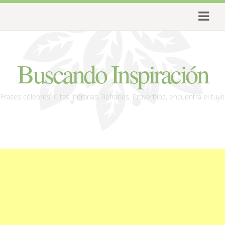
Buscando Inspiración
Frases célebres, Citas literarias, Refranes, Proverbios, encuentra el tuyo