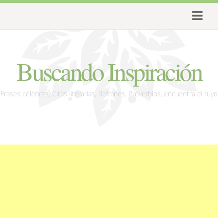
Buscando Inspiración
Frases célebres, Citas literarias, Refranes, Proverbios, encuentra el tuyo