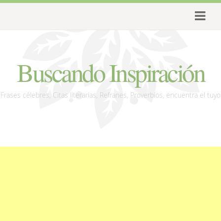
Buscando Inspiración
Frases célebres, Citas literarias, Refranes, Proverbios, encuentra el tuyo