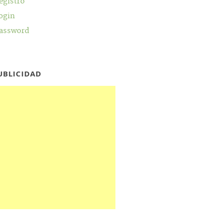
egistro
ogin
assword
UBLICIDAD