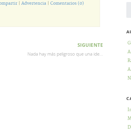
ompartir
|
Advertencia
|
Comentarios (0)
A
G
SIGUIENTE
A
Nada hay más peligroso que una ide...
R
A
N
C
I
M
D