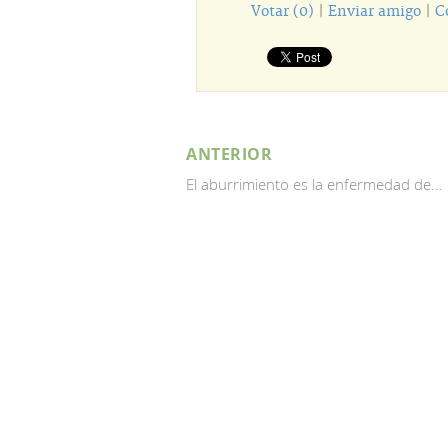
Votar (0)
|
Enviar amigo
|
C
ANTERIOR
El aburrimiento es la enfermedad de...