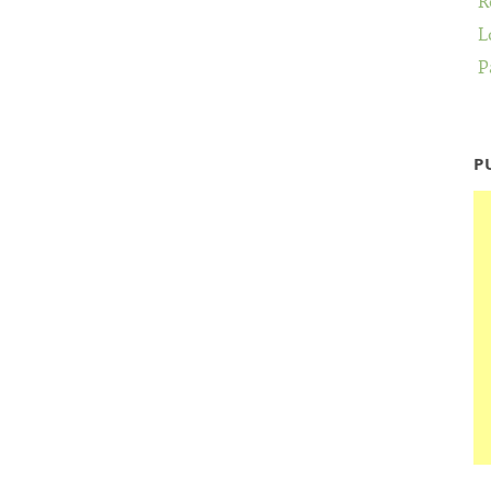
R
L
P
P