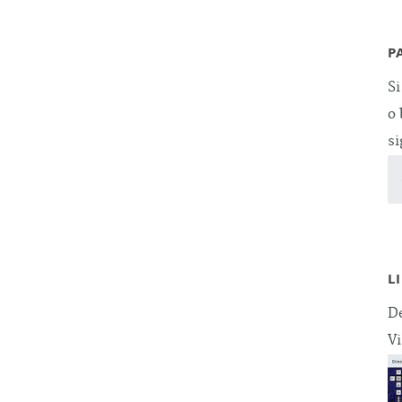
P
Si
o 
si
L
De
Vi