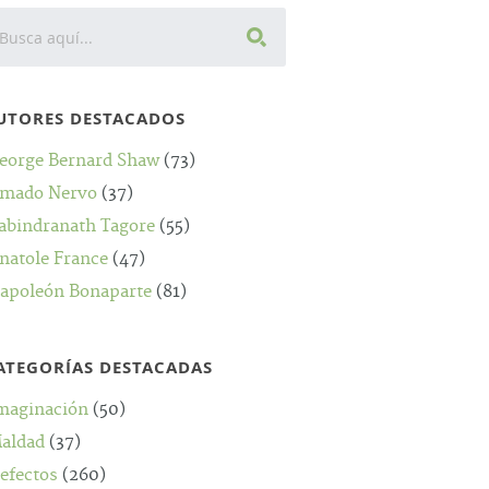
UTORES DESTACADOS
eorge Bernard Shaw
(73)
mado Nervo
(37)
abindranath Tagore
(55)
natole France
(47)
apoleón Bonaparte
(81)
ATEGORÍAS DESTACADAS
maginación
(50)
aldad
(37)
efectos
(260)