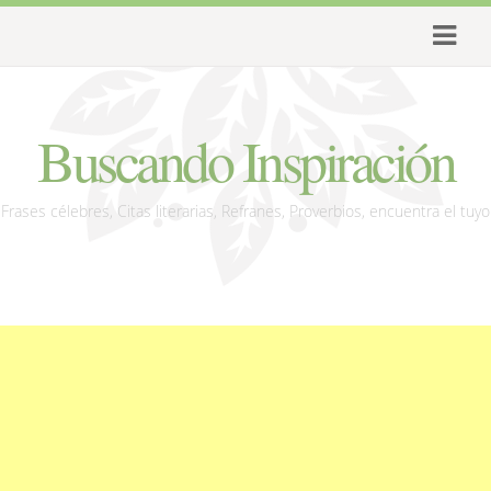
Buscando Inspiración
Frases célebres, Citas literarias, Refranes, Proverbios, encuentra el tuyo