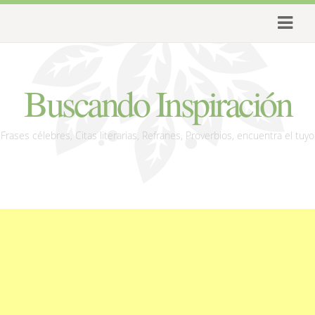
Buscando Inspiración
Frases célebres, Citas literarias, Refranes, Proverbios, encuentra el tuyo