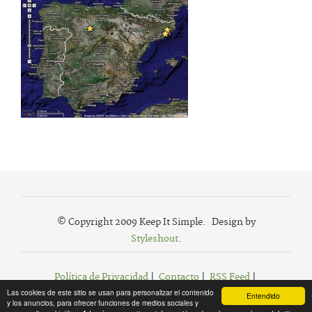
© Copyright 2009 Keep It Simple. Design by
Styleshout
.
Política de Privacidad
|
Contacto
|
RSS Feed
|
Las cookies de este sitio se usan para personalizar el contenido
Agregar a Favoritos
Entendido
y los anuncios, para ofrecer funciones de medios sociales y