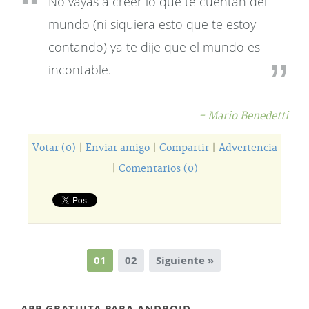
No vayas a creer lo que te cuentan del
mundo (ni siquiera esto que te estoy
contando) ya te dije que el mundo es
incontable.
- Mario Benedetti
Votar (0)
|
Enviar amigo
|
Compartir
|
Advertencia
|
Comentarios (0)
01
02
Siguiente »
APP GRATUITA PARA ANDROID