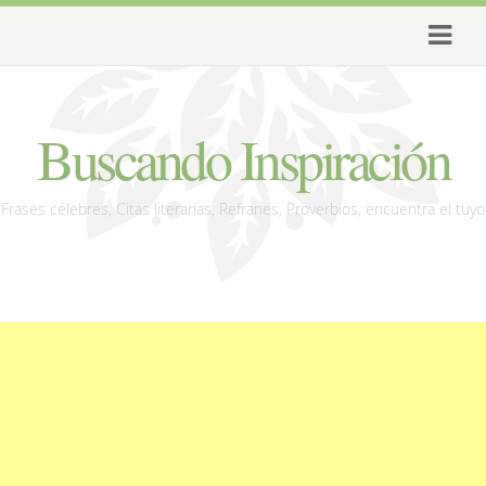
Buscando Inspiración
Frases célebres, Citas literarias, Refranes, Proverbios, encuentra el tuyo