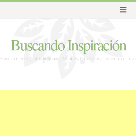
Buscando Inspiración
Frases célebres, Citas literarias, Refranes, Proverbios, encuentra el tuyo