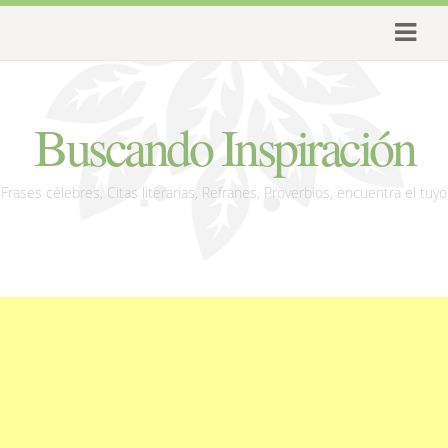
Buscando Inspiración
Frases célebres, Citas literarias, Refranes, Proverbios, encuentra el tuyo