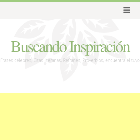
Buscando Inspiración
Frases célebres, Citas literarias, Refranes, Proverbios, encuentra el tuyo