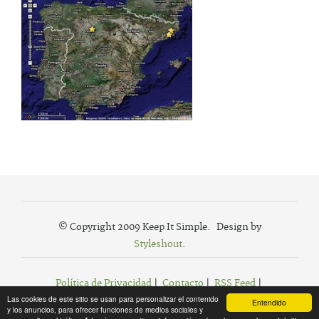
© Copyright 2009 Keep It Simple. Design by
Styleshout
.
Política de Privacidad
|
Contacto
|
RSS Feed
|
Las cookies de este sitio se usan para personalizar el contenido
Agregar a Favoritos
Entendido
y los anuncios, para ofrecer funciones de medios sociales y