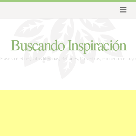
Buscando Inspiración
Frases célebres, Citas literarias, Refranes, Proverbios, encuentra el tuyo