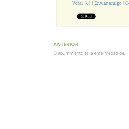
Votar (0)
|
Enviar amigo
|
C
ANTERIOR
El aburrimiento es la enfermedad de...