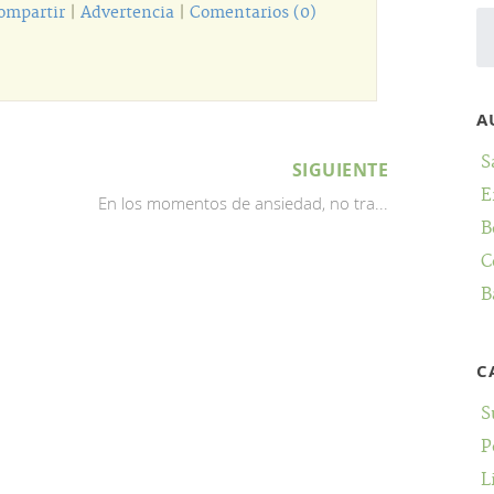
ompartir
|
Advertencia
|
Comentarios (0)
A
S
SIGUIENTE
E
En los momentos de ansiedad, no tra...
B
C
B
C
S
P
L