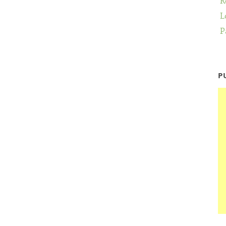
R
L
P
P