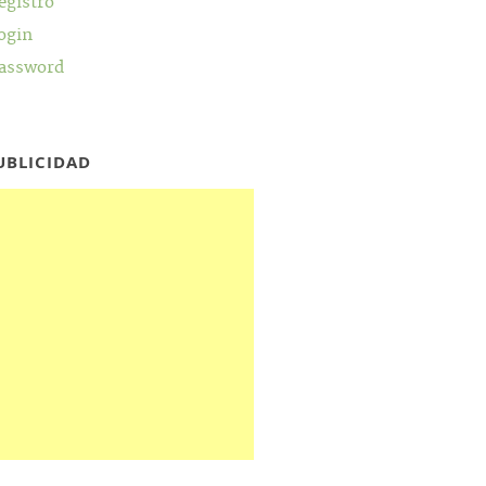
egistro
ogin
assword
UBLICIDAD