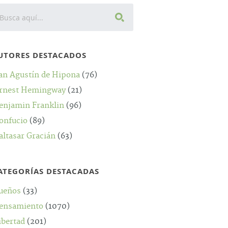
UTORES DESTACADOS
an Agustín de Hipona
(76)
rnest Hemingway
(21)
enjamin Franklin
(96)
onfucio
(89)
altasar Gracián
(63)
ATEGORÍAS DESTACADAS
ueños
(33)
ensamiento
(1070)
ibertad
(201)