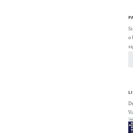
P
Si
o 
si
L
De
Vi