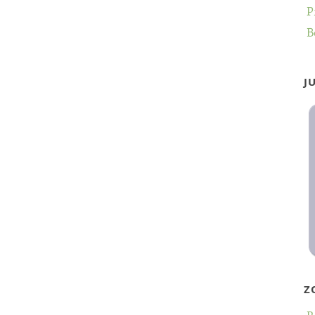
P
B
J
Z