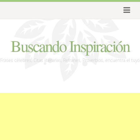
Buscando Inspiración
Frases célebres, Citas literarias, Refranes, Proverbios, encuentra el tuyo