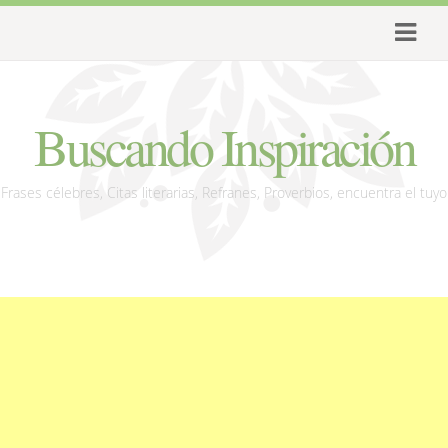
Buscando Inspiración
Frases célebres, Citas literarias, Refranes, Proverbios, encuentra el tuyo