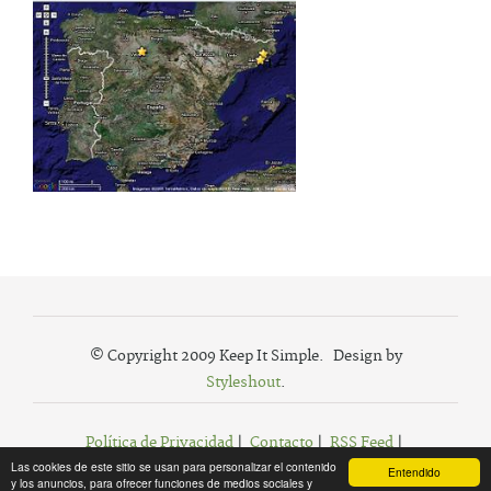
© Copyright 2009 Keep It Simple. Design by
Styleshout
.
Política de Privacidad
|
Contacto
|
RSS Feed
|
Las cookies de este sitio se usan para personalizar el contenido
Agregar a Favoritos
Entendido
y los anuncios, para ofrecer funciones de medios sociales y