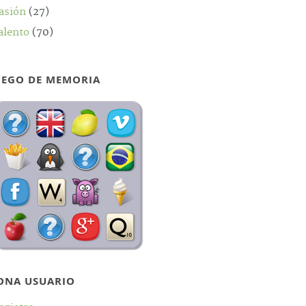
asión
(27)
alento
(70)
UEGO DE MEMORIA
ONA USUARIO