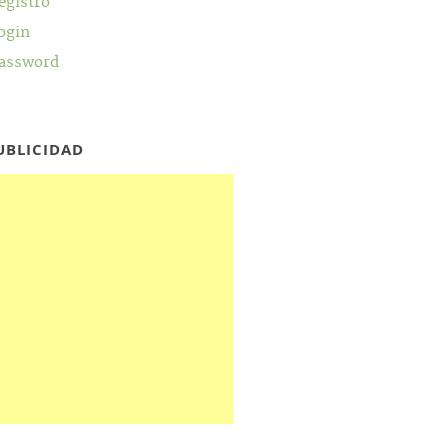
egistro
ogin
assword
UBLICIDAD