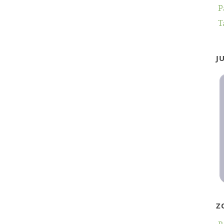
P
T
J
Z