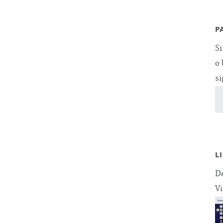
P
Si
o 
si
L
De
Vi