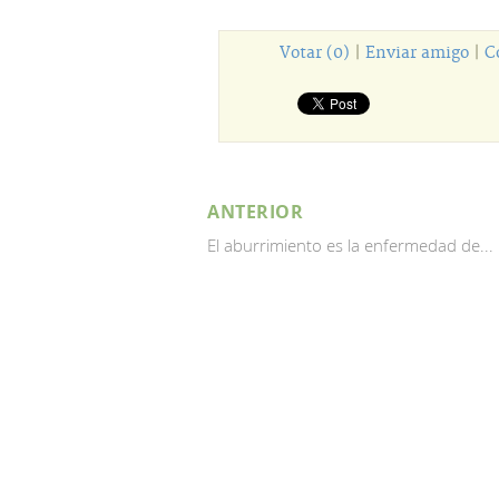
Votar (0)
|
Enviar amigo
|
C
ANTERIOR
El aburrimiento es la enfermedad de...