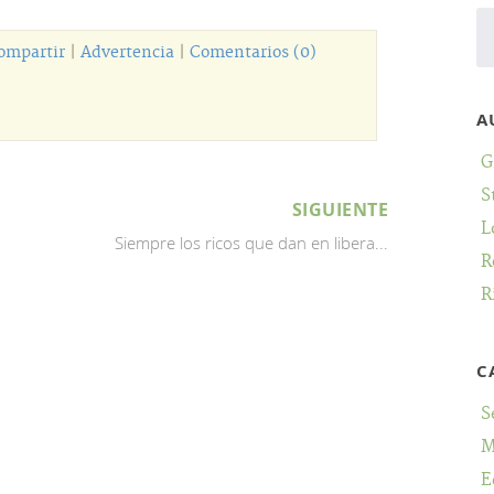
ompartir
|
Advertencia
|
Comentarios (0)
A
G
S
SIGUIENTE
L
Siempre los ricos que dan en libera...
R
R
C
S
M
E