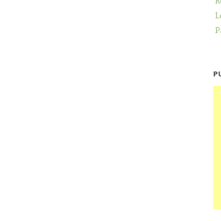
R
L
P
P