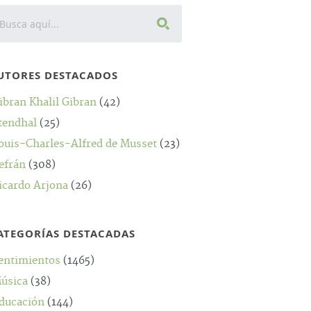
UTORES DESTACADOS
ibran Khalil Gibran
(42)
tendhal
(25)
ouis-Charles-Alfred de Musset
(23)
efrán
(308)
icardo Arjona
(26)
ATEGORÍAS DESTACADAS
entimientos
(1465)
úsica
(38)
ducación
(144)