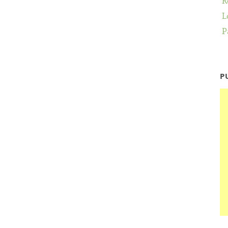
R
L
P
P