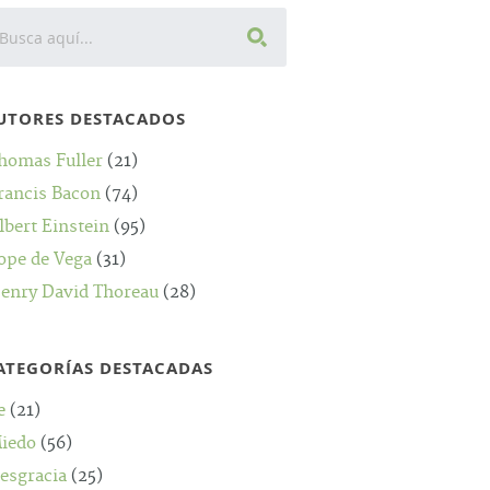
UTORES DESTACADOS
homas Fuller
(21)
rancis Bacon
(74)
lbert Einstein
(95)
ope de Vega
(31)
enry David Thoreau
(28)
ATEGORÍAS DESTACADAS
e
(21)
iedo
(56)
esgracia
(25)