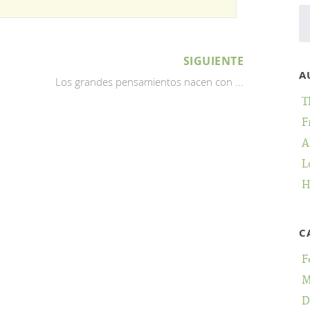
SIGUIENTE
A
Los grandes pensamientos nacen con ...
T
F
A
L
H
C
F
M
D