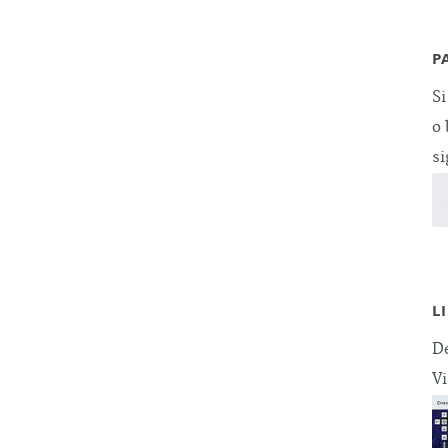
P
Si
o 
si
L
De
Vi