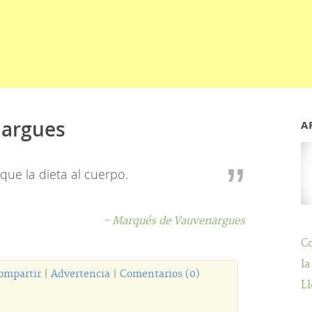
nargues
A
 que la dieta al cuerpo.
- Marqués de Vauvenargues
C
la
ompartir
|
Advertencia
|
Comentarios (0)
Ll