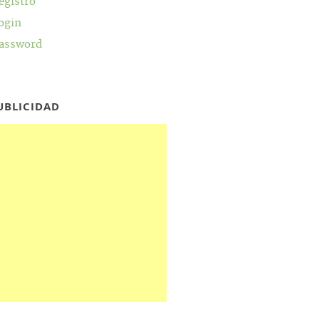
egistro
ogin
assword
UBLICIDAD