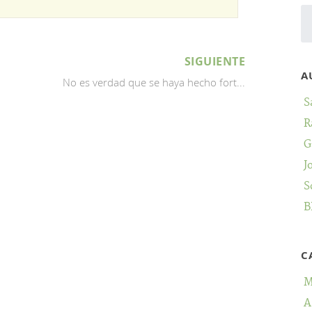
SIGUIENTE
A
No es verdad que se haya hecho fort...
S
R
G
J
S
B
C
M
A