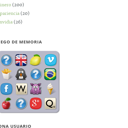
inero
(200)
pariencia
(20)
nvidia
(26)
UEGO DE MEMORIA
ONA USUARIO