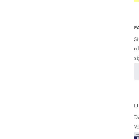
P
Si
o 
si
L
De
Vi