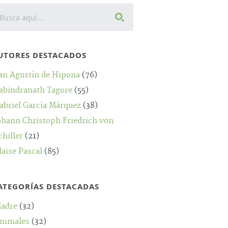
UTORES DESTACADOS
an Agustín de Hipona
(76)
abindranath Tagore
(55)
abriel García Márquez
(38)
ohann Christoph Friedrich von
chiller
(21)
laise Pascal
(85)
ATEGORÍAS DESTACADAS
adre
(32)
nimales
(32)