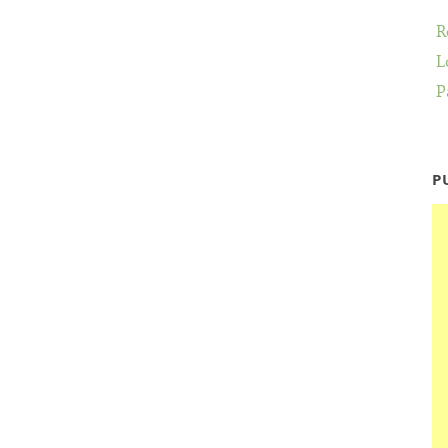
R
L
P
P