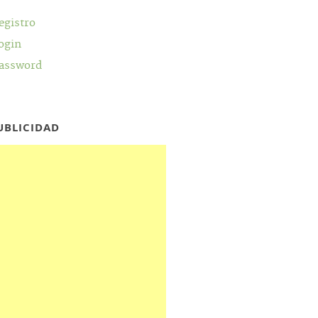
egistro
ogin
assword
UBLICIDAD