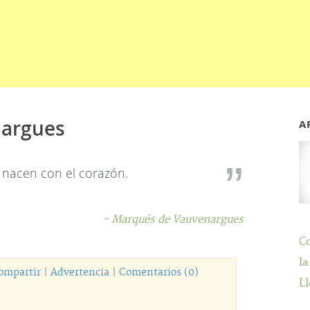
nargues
A
nacen con el corazón.
- Marqués de Vauvenargues
C
la
ompartir
|
Advertencia
|
Comentarios (0)
Ll